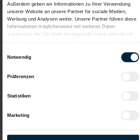
Empfehlungschreiben / Zeugnisse
Außerdem geben wir Informationen zu Ihrer Verwendung
unserer Website an unsere Partner für soziale Medien,
Werbung und Analysen weiter. Unsere Partner führen diese
Informationen möglicherweise mit weiteren Daten
zusammen, die Sie ihnen bereitgestellt haben oder die sie
Datei 4
im Rahmen Ihrer Nutzung der Dienste gesammelt haben.
Einwilligungsauswahl
Notwendig
Datei 5
Präferenzen
Statistiken
Ich habe die
Datenschutzerklärung
gelesen und verstanden
Marketing
und willige ein, dass meine personenbezogenen Daten im
Rahmen meiner Initiativbewerbung für die Dauer von drei
Jahren verarbeitet werden dürfen.*