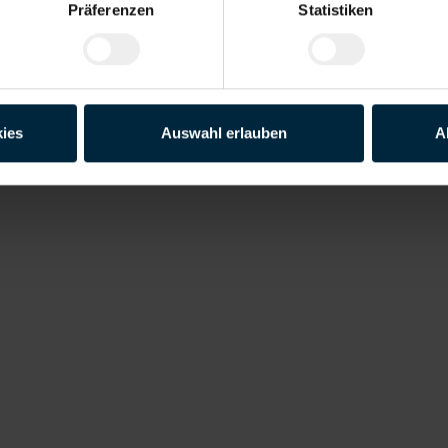
Präferenzen
Statistiken
 verstanden und willige ein, dass meine personenbezogenen Daten im 
ies
Auswahl erlauben
A