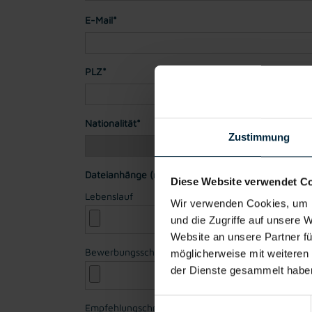
E-Mail*
PLZ*
Stadt*
Nationalität*
Zustimmung
Dateianhänge (max. 30MB gesamt - Bilder, Word o
Diese Website verwendet C
Lebenslauf
Wir verwenden Cookies, um I
und die Zugriffe auf unsere 
Website an unsere Partner fü
Bewerbungsschreiben
möglicherweise mit weiteren
der Dienste gesammelt habe
Einwilligungsauswahl
Empfehlungschreiben / Zeugnisse