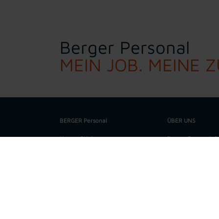
Berger Personal
MEIN JOB. MEINE 
BERGER Personal
ÜBER UNS
Unsere Stärken
Berger Personal-Ser
Spezialist für regi
Unsere Werte
Metallbereich. In 
technischen Büro f
Job suchen
höchste Qualitätss
Darüber hinaus ve
Bewerbung
aus allen gewerbli
verschiedensten Qu
Personalanfrage
Dienstleistungsport
Bereiche Personalü
und Payroll.