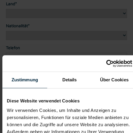
Land*
Nationalität*
Telefon
Dateianhänge (max. 30MB gesamt - Bilder, Word oder PDF)
Lebenslauf
Zustimmung
Details
Über Cookies
Diese Website verwendet Cookies
Bewerbungsschreiben
Wir verwenden Cookies, um Inhalte und Anzeigen zu
personalisieren, Funktionen für soziale Medien anbieten zu
können und die Zugriffe auf unsere Website zu analysieren.
Empfehlungschreiben / Zeugnisse
Außerdem geben wir Informationen zu Ihrer Verwendung