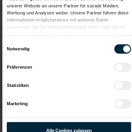
unserer Website an unsere Partner für soziale Medien,
Werbung und Analysen weiter. Unsere Partner führen diese
Informationen möglicherweise mit weiteren Daten
Datei 4
zusammen, die Sie ihnen bereitgestellt haben oder die sie
im Rahmen Ihrer Nutzung der Dienste gesammelt haben.
Einwilligungsauswahl
Notwendig
Datei 5
Präferenzen
Statistiken
Ich habe die
Datenschutzerklärung
gelesen und verstanden
und willige ein, dass meine personenbezogenen Daten im
Marketing
Rahmen meiner Initiativbewerbung für die Dauer von drei
Jahren verarbeitet werden dürfen.*
Alle Cookies zulassen