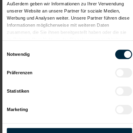
Empfehlungschreiben / Zeugnisse
Außerdem geben wir Informationen zu Ihrer Verwendung
unserer Website an unsere Partner für soziale Medien,
Werbung und Analysen weiter. Unsere Partner führen diese
Informationen möglicherweise mit weiteren Daten
zusammen, die Sie ihnen bereitgestellt haben oder die sie
Datei 4
im Rahmen Ihrer Nutzung der Dienste gesammelt haben.
Einwilligungsauswahl
Notwendig
Datei 5
Präferenzen
Statistiken
Ich habe die
Datenschutzerklärung
gelesen und verstanden
Marketing
und willige ein, dass meine personenbezogenen Daten im
Rahmen meiner Initiativbewerbung für die Dauer von drei
Jahren verarbeitet werden dürfen.*