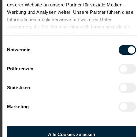
unserer Website an unsere Partner für soziale Medien,
Werbung und Analysen weiter. Unsere Partner führen diese
Informationen möglicherweise mit weiteren Daten
Datei 4
zusammen, die Sie ihnen bereitgestellt haben oder die sie
im Rahmen Ihrer Nutzung der Dienste gesammelt haben.
Einwilligungsauswahl
Datei 5
Notwendig
Präferenzen
Statistiken
Ich habe die
Datenschutzerklärung
gelesen und verstanden
und willige ein, dass meine personenbezogenen Daten im
Marketing
Rahmen meiner Initiativbewerbung für die Dauer von drei
Jahren verarbeitet werden dürfen.*
Alle Cookies zulassen