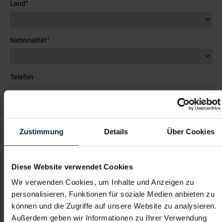
Land*
Nationalität*
Telefon
Dateianhänge (max. 30MB gesamt - Bilder, Word oder PDF)
Lebenslauf
Zustimmung
Details
Über Cookies
Diese Website verwendet Cookies
Bewerbungsschreiben
Wir verwenden Cookies, um Inhalte und Anzeigen zu
personalisieren, Funktionen für soziale Medien anbieten zu
können und die Zugriffe auf unsere Website zu analysieren.
Empfehlungschreiben / Zeugnisse
Außerdem geben wir Informationen zu Ihrer Verwendung