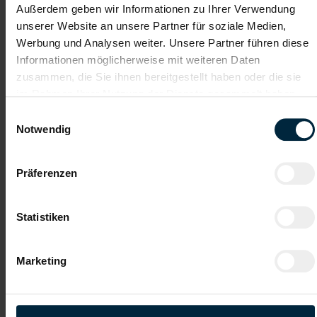
Empfehlungschreiben / Zeugnisse
Außerdem geben wir Informationen zu Ihrer Verwendung
unserer Website an unsere Partner für soziale Medien,
Werbung und Analysen weiter. Unsere Partner führen diese
Informationen möglicherweise mit weiteren Daten
zusammen, die Sie ihnen bereitgestellt haben oder die sie
Datei 4
im Rahmen Ihrer Nutzung der Dienste gesammelt haben.
Einwilligungsauswahl
Notwendig
Datei 5
Präferenzen
Statistiken
Ich habe die
Datenschutzerklärung
gelesen und verstanden
Marketing
und willige ein, dass meine personenbezogenen Daten im
Rahmen meiner Initiativbewerbung für die Dauer von drei
Jahren verarbeitet werden dürfen.*