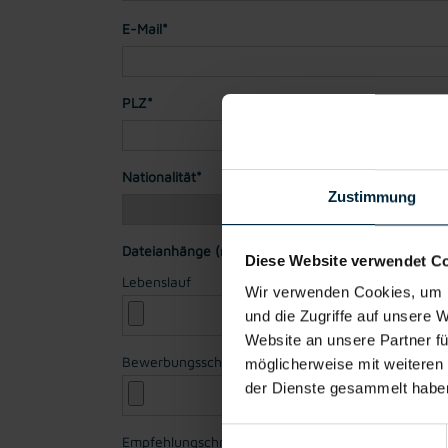
E-Mail*
PLZ*
Stadt*
Nationalität*
Zustimmung
Dateianhänge (max. 30MB gesamt - Bilder, Word o
Diese Website verwendet C
Lebenslauf
Wir verwenden Cookies, um I
und die Zugriffe auf unsere 
Website an unsere Partner fü
Bewerbungsschreiben
möglicherweise mit weiteren
der Dienste gesammelt habe
Einwilligungsauswahl
Empfehlungschreiben / Zeugnisse