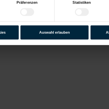
Präferenzen
Statistiken
 verstanden und willige ein, dass meine personenbezogenen Daten im 
ies
Auswahl erlauben
A