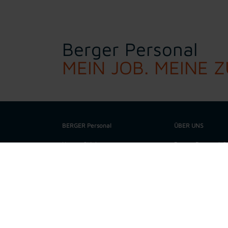
Berger Personal
MEIN JOB. MEINE 
BERGER Personal
ÜBER UNS
Unsere Stärken
Berger Personal-Ser
Spezialist für regi
Unsere Werte
Metallbereich. In 
technischen Büro f
Job suchen
höchste Qualitätss
Darüber hinaus ve
Bewerbung
aus allen gewerbli
verschiedensten Qu
Personalanfrage
Dienstleistungsport
Bereiche Personalü
und Payroll.