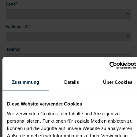
Land*
Nationalität*
Telefon
Dateianhänge (max. 30MB gesamt - Bilder, Word oder PDF)
Lebenslauf
Zustimmung
Details
Über Cookies
Diese Website verwendet Cookies
Bewerbungsschreiben
Wir verwenden Cookies, um Inhalte und Anzeigen zu
personalisieren, Funktionen für soziale Medien anbieten zu
können und die Zugriffe auf unsere Website zu analysieren.
Empfehlungschreiben / Zeugnisse
Außerdem geben wir Informationen zu Ihrer Verwendung