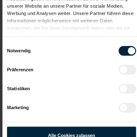
unserer Website an unsere Partner für soziale Medien,
Werbung und Analysen weiter. Unsere Partner führen diese
Informationen möglicherweise mit weiteren Daten
Datei 4
zusammen, die Sie ihnen bereitgestellt haben oder die sie
im Rahmen Ihrer Nutzung der Dienste gesammelt haben.
Einwilligungsauswahl
Notwendig
Datei 5
Präferenzen
Statistiken
Ich habe die
Datenschutzerklärung
gelesen und verstanden
und willige ein, dass meine personenbezogenen Daten im
Marketing
Rahmen meiner Initiativbewerbung für die Dauer von drei
Jahren verarbeitet werden dürfen.*
Alle Cookies zulassen