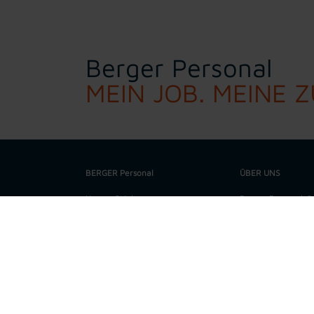
Berger Personal
MEIN JOB. MEINE 
BERGER Personal
ÜBER UNS
Unsere Stärken
Berger Personal-Ser
Spezialist für regi
Unsere Werte
Metallbereich. In 
technischen Büro f
Job suchen
höchste Qualitätss
Darüber hinaus ve
Bewerbung
aus allen gewerbli
verschiedensten Qu
Personalanfrage
Dienstleistungsport
Bereiche Personalü
und Payroll.