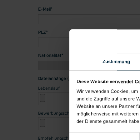
E-Mail*
PLZ*
Stadt*
Nationalität*
Zustimmung
Dateianhänge (max. 30MB gesamt - Bilder, Word o
Diese Website verwendet C
Lebenslauf
Wir verwenden Cookies, um I
und die Zugriffe auf unsere 
Website an unsere Partner fü
Bewerbungsschreiben
möglicherweise mit weiteren
der Dienste gesammelt habe
Einwilligungsauswahl
Empfehlungschreiben / Zeugnisse