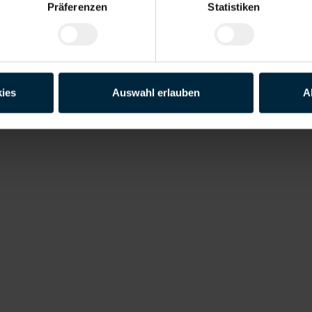
Präferenzen
Statistiken
 verstanden und willige ein, dass meine personenbezogenen Daten im 
ies
Auswahl erlauben
A