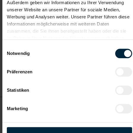
Außerdem geben wir Informationen zu Ihrer Verwendung
ab EUR 19,30
unserer Website an unsere Partner für soziale Medien,
Werbung und Analysen weiter. Unsere Partner führen diese
Informationen möglicherweise mit weiteren Daten
Vollzeit
zusammen, die Sie ihnen bereitgestellt haben oder die sie
im Rahmen Ihrer Nutzung der Dienste gesammelt haben.
Einwilligungsauswahl
Wien
Notwendig
Präferenzen
Details zu diesem Job
anzeigen
Statistiken
Schaler in Wien (m/w/d)
Marketing
ab EUR 19,30