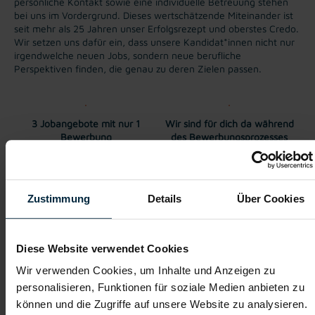
persönliche Kontakt sowie eine individuelle Betreuung stehen
bei uns im Vordergrund. Dieses wertschätzende Miteinander ist
seit mehr als 25 Jahren unser Erfolgsrezept und oberstes Credo.
Wir setzen uns dafür ein, dass unsere Kandidat*innen nicht nur
irgendwelche neuen Jobs, sondern neue berufliche
Perspektiven finden, die genau zu deren Zielen passen.
3 Jobangebote mit nur 1
Wir sind für dich da während
Bewerbung
des Bewerbungsprozesses
Überkollektivvertragliche
Karriere-Coaching
Bezahlung
Zustimmung
Details
Über Cookies
Diese Website verwendet Cookies
Weitere interessante Jobmöglichkeiten
Wir verwenden Cookies, um Inhalte und Anzeigen zu
personalisieren, Funktionen für soziale Medien anbieten zu
Maurer in Wien (m/w/d)
können und die Zugriffe auf unsere Website zu analysieren.