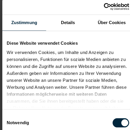
Mechatroniker:in in Mattighofen -
Vollzeit (m/w/d)
Mattighofen, Oberösterreich
Zustimmung
Details
Über Cookies
ab EUR 3.551,59
Vollzeit
Diese Website verwendet Cookies
2-Schicht
Wir verwenden Cookies, um Inhalte und Anzeigen zu
personalisieren, Funktionen für soziale Medien anbieten zu
Industrie / handwerkliches Gewerbe
können und die Zugriffe auf unsere Website zu analysieren.
ab sofort
Außerdem geben wir Informationen zu Ihrer Verwendung
unserer Website an unsere Partner für soziale Medien,
Werbung und Analysen weiter. Unsere Partner führen diese
Das sind deine Aufgaben:
Informationen möglicherweise mit weiteren Daten
Analysieren und Beheben von Störungen an unseren
zusammen, die Sie ihnen bereitgestellt haben oder die sie
vollautomatisierten Fertigungsanlagen
im Rahmen Ihrer Nutzung der Dienste gesammelt haben.
Durchführen von vorbeugenden Wartungen
Optimierung und Verbesserung der technischen
Einwilligungsauswahl
Anlagenverfügbarkeit
Notwendig