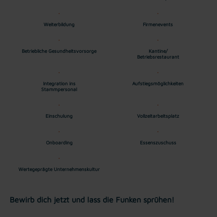
Weiterbildung
Firmenevents
Betriebliche Gesundheitsvorsorge
Kantine/
Betriebsrestaurant
Integration ins
Aufstiegsmöglichkeiten
Stammpersonal
Einschulung
Vollzeitarbeitsplatz
Onboarding
Essenszuschuss
Wertegeprägte Unternehmenskultur
Bewirb dich jetzt und lass die Funken sprühen!