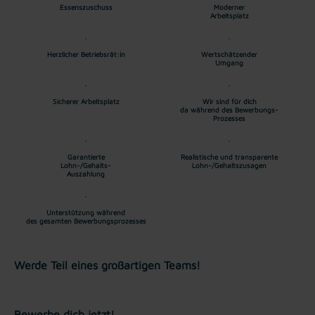
Essenszuschuss
Moderner
Arbeitsplatz
Herzlicher Betriebsrät:in
Wertschätzender
Umgang
Sicherer Arbeitsplatz
Wir sind für dich
da während des Bewerbungs-
Prozesses
Garantierte
Realistische und transparente
Lohn-/Gehalts-
Lohn-/Gehaltszusagen
Auszahlung
Unterstützung während
des gesamten Bewerbungsprozesses
Werde Teil eines großartigen Teams!
Bewerbe dich jetzt!