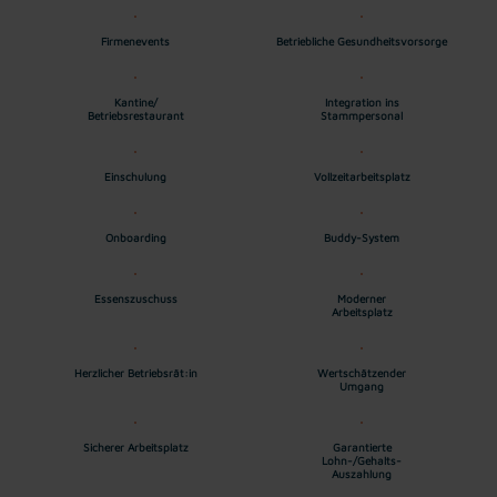
Firmenevents
Betriebliche Gesundheitsvorsorge
Kantine/
Integration ins
Betriebsrestaurant
Stammpersonal
Einschulung
Vollzeitarbeitsplatz
Onboarding
Buddy-System
Essenszuschuss
Moderner
Arbeitsplatz
Herzlicher Betriebsrät:in
Wertschätzender
Umgang
Sicherer Arbeitsplatz
Garantierte
Lohn-/Gehalts-
Auszahlung