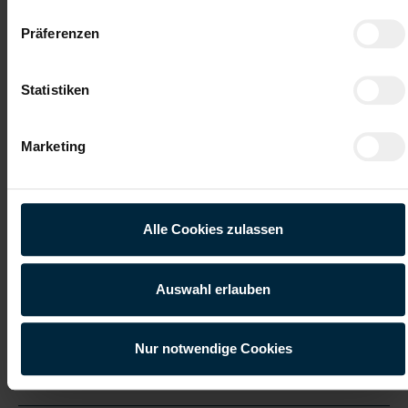
Präferenzen
Gute Erreichbarkeit
Gratis Parkplatz
Statistiken
Weiterbildung
Integration ins
Stammpersonal
Marketing
Vollzeitarbeitsplatz
Onboarding
Bewirb dich jetzt!
Alle Cookies zulassen
Jetzt bewerben
Auswahl erlauben
Nur notwendige Cookies
Details zu diesem Job anzeigen