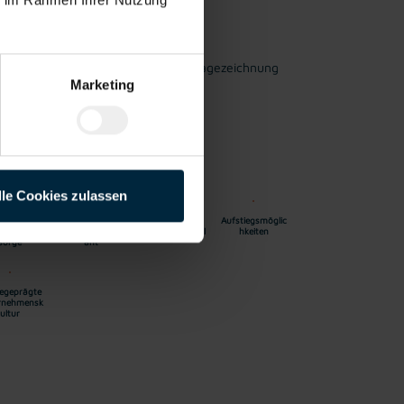
von Schweißbaugruppen nach Montagezeichnung
Marketing
lich Qualität und Maßgenauigkeit
 und Arbeitsmitteln
rheits und Qualitätsvorgaben
lle Cookies zulassen
riebliche
Kantine/
Integration ins
Aufstiegsmöglic
ndheitsvor
Betriebsrestaur
Stammpersonal
hkeiten
sorge
ant
egeprägte
rnehmensk
ultur