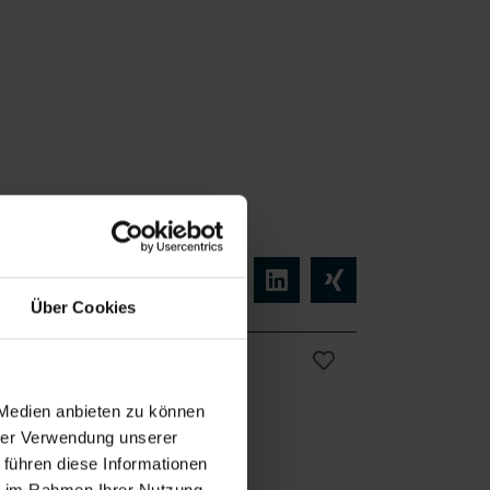
Über Cookies
Vollzeit
 Medien anbieten zu können
hrer Verwendung unserer
liches
ab sofort
 führen diese Informationen
ie im Rahmen Ihrer Nutzung