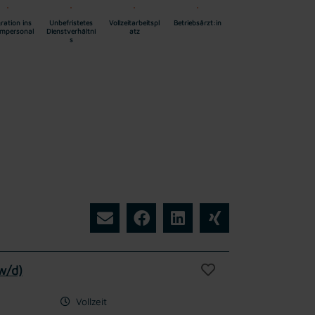
ration ins
Unbefristetes
Vollzeitarbeitspl
Betriebsärzt:in
mpersonal
Dienstverhältni
atz
s
w/d)
Vollzeit