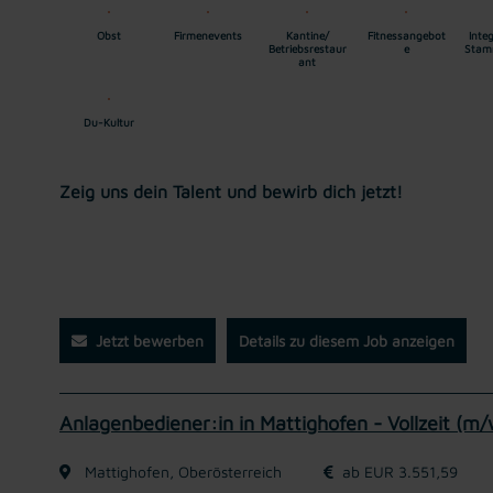
Obst
Firmenevents
Kantine/
Fitnessangebot
Integ
Betriebsrestaur
e
Stam
ant
Du-Kultur
Zeig uns dein Talent und bewirb dich jetzt!
Jetzt bewerben
Details zu diesem Job anzeigen
Anlagenbediener:in in Mattighofen - Vollzeit (m/
Mattighofen, Oberösterreich
ab EUR 3.551,59