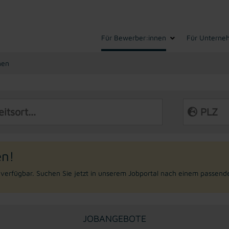
(current)
Für Bewerber:innen
Für Unterne
hen
en!
r verfügbar. Suchen Sie jetzt in unserem Jobportal nach einem passend
JOBANGEBOTE