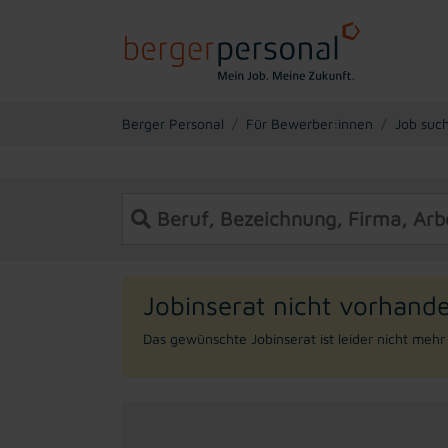
You are here:
Berger Personal
Für Bewerber:innen
Job suc
Jobinserat nicht vorhand
Das gewünschte Jobinserat ist leider nicht meh