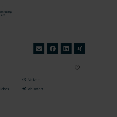
eitarbeitspl
atz
Vollzeit
liches
ab sofort