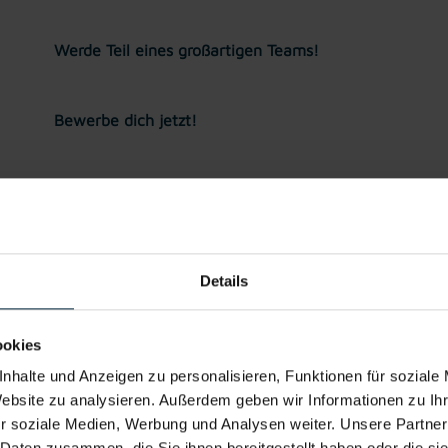
Werde Teil eines großartigen Teams!
Bewerbe dich jetzt!
Jetzt bewerben
Details zu diesem Job anzeigen
Details
Schweißer:in in Friedburg - Vollzeit (m/w/d)
ookies
Lengau, Oberösterreich
ab EUR 3.095,28
nhalte und Anzeigen zu personalisieren, Funktionen für soziale
Website zu analysieren. Außerdem geben wir Informationen zu I
Ab 3-Schicht
Industrie / handwerk
r soziale Medien, Werbung und Analysen weiter. Unsere Partner
Gewerbe
 Daten zusammen, die Sie ihnen bereitgestellt haben oder die s