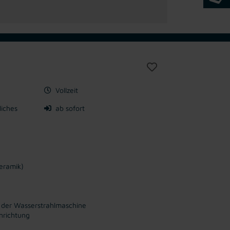
Vollzeit
liches
ab sofort
eramik)
 der Wasserstrahlmaschine
nrichtung