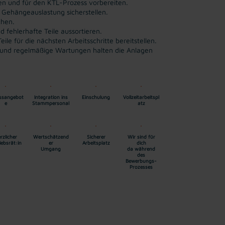
n und für den KTL-Prozess vorbereiten.
e Gehängeauslastung sicherstellen.
chen.
 fehlerhafte Teile aussortieren.
e für die nächsten Arbeitsschritte bereitstellen.
te, und regelmäßige Wartungen halten die Anlagen
essangebot
Integration ins
Einschulung
Vollzeitarbeitspl
e
Stammpersonal
atz
rzlicher
Wertschätzend
Sicherer
Wir sind für
iebsrät:in
er
Arbeitsplatz
dich
Umgang
da während
des
Bewerbungs-
Prozesses