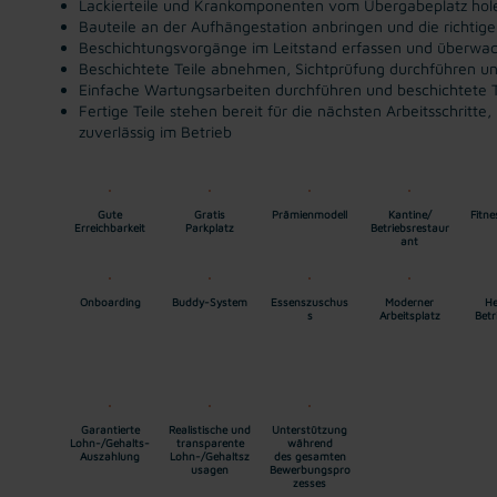
Lackierteile und Krankomponenten vom Übergabeplatz hole
Bauteile an der Aufhängestation anbringen und die richtig
Beschichtungsvorgänge im Leitstand erfassen und überwa
Beschichtete Teile abnehmen, Sichtprüfung durchführen und
Einfache Wartungsarbeiten durchführen und beschichtete Teil
Fertige Teile stehen bereit für die nächsten Arbeitsschrit
zuverlässig im Betrieb
Gute
Gratis
Prämienmodell
Kantine/
Fitn
Erreichbarkeit
Parkplatz
Betriebsrestaur
ant
Onboarding
Buddy-System
Essenszuschus
Moderner
He
s
Arbeitsplatz
Betr
Garantierte
Realistische und
Unterstützung
Lohn-/Gehalts-
transparente
während
Auszahlung
Lohn-/Gehaltsz
des gesamten
usagen
Bewerbungspro
zesses