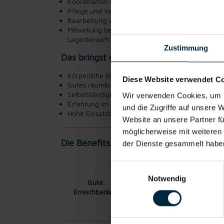
Koordination und Überwachung von Ein- und Aus
Pflege und Verwaltung von Stammdaten für Neu
Bearbeitung von Reklamationen, Meldung von Qu
Mitwirkung bei Inventuren und Bestandskontrolle
Lagerbereich
Zustimmung
Das bringst du mit:
Körperliche Belastbarkeit, Staplerschein sowie Sc
Diese Website verwendet C
Gutes räumliches Vorstellungsvermögen und tech
Selbstständige, strukturierte und lösungsorientie
Wir verwenden Cookies, um I
Erfahrung im Umgang mit SAP oder vergleichbar
und die Zugriffe auf unsere 
Hohe Einsatzbereitschaft, Verantwortungsbewuss
Website an unsere Partner fü
möglicherweise mit weiteren
Die Benefits:
der Dienste gesammelt habe
Einwilligungsauswahl
Notwendig
Gute
Gratis Parkplatz
Wei
Erreichbarkeit