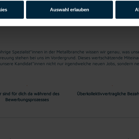
ies
Auswahl erlauben
A
brutto monatlich. Überzahlung auf Grund von Qualifikation und Berufs
ige Spezialist*innen in der Metallbranche wissen wir genau, was unse
treuung stehen bei uns im Vordergrund. Dieses wertschätzende Miteinand
s unsere Kandidat*innen nicht nur irgendwelche neuen Jobs, sondern ne
r sind für dich da während des
Überkollektivvertragliche Beza
Bewerbungsprozesses