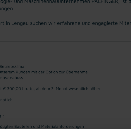
ologie- und Maschinenbauunternehmen PALFINGER, ist d
ungen.
 in Lengau suchen wir erfahrene und engagierte Mitarbe
Betriebsklima
ei unserem Kunden mit der Option zur Übernahme
senszuschuss
at € 300,00 brutto, ab dem 3. Monat wesentlich höher
natlich
n :
enötigten Bauteilen und Materialanforderungen