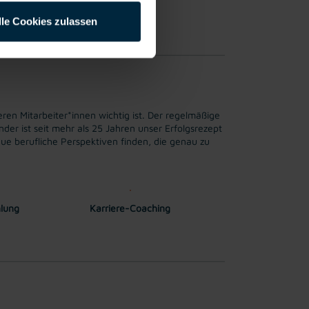
lle Cookies zulassen
erfahrung möglich.
ren Mitarbeiter*innen wichtig ist. Der regelmäßige
er ist seit mehr als 25 Jahren unser Erfolgsrezept
ue berufliche Perspektiven finden, die genau zu
hlung
Karriere-Coaching