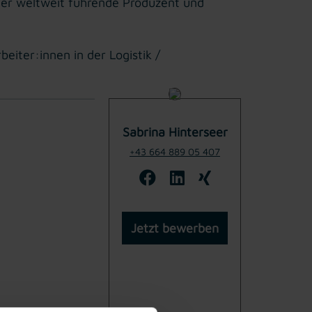
er weltweit führende Produzent und
iter:innen in der Logistik /
Sabrina Hinterseer
+43 664 889 05 407
Jetzt bewerben