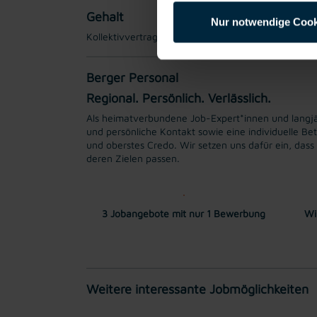
Gehalt
Nur notwendige Cook
Kollektivvertragliches Mindestgehalt EUR 3095,28 
Berger Personal
Regional. Persönlich. Verlässlich.
Als heimatverbundene Job-Expert*innen und langjähr
und persönliche Kontakt sowie eine individuelle Be
und oberstes Credo. Wir setzen uns dafür ein, das
deren Zielen passen.
3 Jobangebote mit nur 1 Bewerbung
Wi
Weitere interessante Jobmöglichkeiten