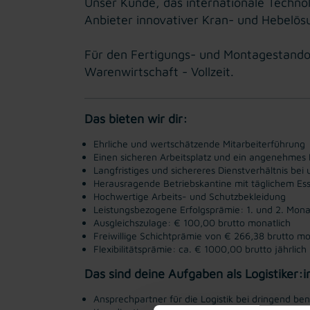
Unser Kunde, das internationale Techn
Anbieter innovativer Kran- und Hebelös
Für den Fertigungs- und Montagestandort
Warenwirtschaft - Vollzeit.
Das bieten wir dir:
Ehrliche und wertschätzende Mitarbeiterführung
Einen sicheren Arbeitsplatz und ein angenehmes 
Langfristiges und sichereres Dienstverhältnis b
Herausragende Betriebskantine mit täglichem Es
Hochwertige Arbeits- und Schutzbekleidung
Leistungsbezogene Erfolgsprämie: 1. und 2. Mon
Ausgleichszulage: € 100,00 brutto monatlich
Freiwillige Schichtprämie von € 266,38 brutto mo
Flexibilitätsprämie: ca. € 1000,00 brutto jährlich
Das sind deine Aufgaben als Logistiker:i
Ansprechpartner für die Logistik bei dringend b