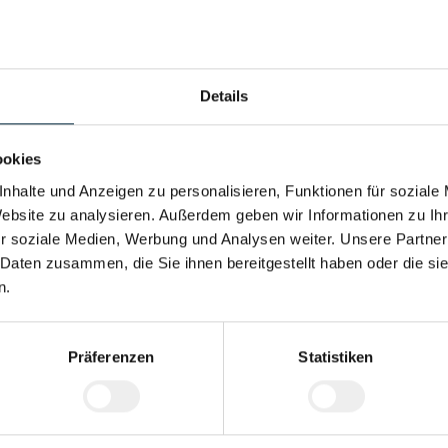
lagerungen sowie Unterstützung im Neuteileprozess
teile im SAP-System
alitätsmängeln und Unterstützung des Qualitätsmanagements
n sowie Sicherstellung von Ordnung, Sauberkeit und Einhaltung betrieb
Details
hwindelfreiheit für den sicheren Einsatz im Lagerbereich
ookies
nisches Verständnis
rte Arbeitsweise
nhalte und Anzeigen zu personalisieren, Funktionen für soziale
en Warenwirtschaftssystemen sowie gute Deutschkenntnisse
Website zu analysieren. Außerdem geben wir Informationen zu I
tsein, Teamgeist und ausgeprägte Kommunikationsfähigkeit
r soziale Medien, Werbung und Analysen weiter. Unsere Partner
 Daten zusammen, die Sie ihnen bereitgestellt haben oder die s
n.
Präferenzen
Statistiken
terbildung
Prämienmodell
Integration ins
Vollzeitarbei
Stammpersonal