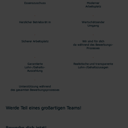
Essenszuschuss
Moderner
Arbeitsplatz
Herzlicher Betriebsrät:in
Wertschätzender
Umgang
Sicherer Arbeitsplatz
Wir sind für dich
da während des Bewerbungs-
Prozesses
Garantierte
Realistische und transparente
Lohn-/Gehalts-
Lohn-/Gehaltszusagen
Auszahlung
Unterstützung während
des gesamten Bewerbungsprozesses
Werde Teil eines großartigen Teams!
Bewerbe dich jetzt!