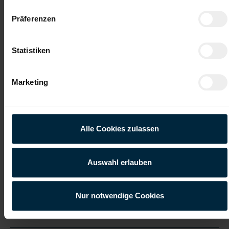
Präferenzen
Gute Erreichbarkeit
Gratis Parkplatz
Statistiken
Weiterbildung
Integration ins
Stammpersonal
Marketing
Vollzeitarbeitsplatz
Onboarding
Bewirb dich jetzt!
Alle Cookies zulassen
Jetzt bewerben
Auswahl erlauben
Nur notwendige Cookies
Details zu diesem Job anzeigen