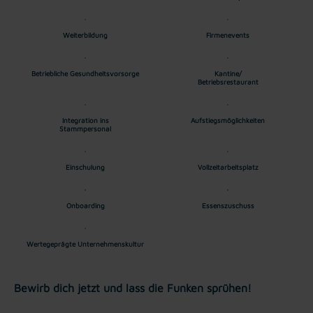
Weiterbildung
Firmenevents
Betriebliche Gesundheitsvorsorge
Kantine/
Betriebsrestaurant
Integration ins
Aufstiegsmöglichkeiten
Stammpersonal
Einschulung
Vollzeitarbeitsplatz
Onboarding
Essenszuschuss
Wertegeprägte Unternehmenskultur
Bewirb dich jetzt und lass die Funken sprühen!