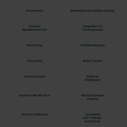
Firmenevents
Betriebliche Gesundheitsvorsorge
Kantine/
Integration ins
Betriebsrestaurant
Stammpersonal
Einschulung
Vollzeitarbeitsplatz
Onboarding
Buddy-System
Essenszuschuss
Moderner
Arbeitsplatz
Herzlicher Betriebsrät:in
Wertschätzender
Umgang
Sicherer Arbeitsplatz
Garantierte
Lohn-/Gehalts-
Auszahlung