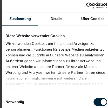
Mechatroniker:in in Mattighofen -
Vollzeit (m/w/d)
Mattighofen, Oberösterreich
Zustimmung
Details
Über Cookies
ab EUR 3.551,59
Vollzeit
Diese Website verwendet Cookies
2-Schicht
Wir verwenden Cookies, um Inhalte und Anzeigen zu
personalisieren, Funktionen für soziale Medien anbieten zu
Industrie / handwerkliches Gewerbe
können und die Zugriffe auf unsere Website zu analysieren.
ab sofort
Außerdem geben wir Informationen zu Ihrer Verwendung
unserer Website an unsere Partner für soziale Medien,
Werbung und Analysen weiter. Unsere Partner führen diese
Das sind deine Aufgaben:
Informationen möglicherweise mit weiteren Daten
Analysieren und Beheben von Störungen an unseren
zusammen, die Sie ihnen bereitgestellt haben oder die sie
vollautomatisierten Fertigungsanlagen
im Rahmen Ihrer Nutzung der Dienste gesammelt haben.
Durchführen von vorbeugenden Wartungen
Optimierung und Verbesserung der technischen
Einwilligungsauswahl
Anlagenverfügbarkeit
Notwendig