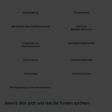
Weiterbildung
Firmenevents
Betriebliche Gesundheitsvorsorge
Kantine/
Betriebsrestaurant
Integration ins
Aufstiegsmöglichkeiten
Stammpersonal
Einschulung
Vollzeitarbeitsplatz
Onboarding
Essenszuschuss
Wertegeprägte Unternehmenskultur
Bewirb dich jetzt und lass die Funken sprühen!