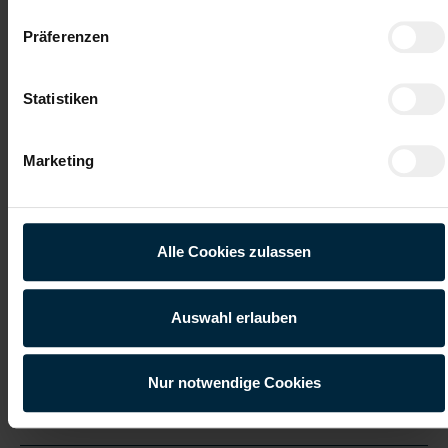
Präferenzen
Gute Erreichbarkeit
Gratis Parkplatz
Statistiken
Weiterbildung
Integration ins
Stammpersonal
Marketing
Vollzeitarbeitsplatz
Onboarding
Bewirb dich jetzt!
Alle Cookies zulassen
Jetzt bewerben
Auswahl erlauben
Nur notwendige Cookies
Details zu diesem Job anzeigen