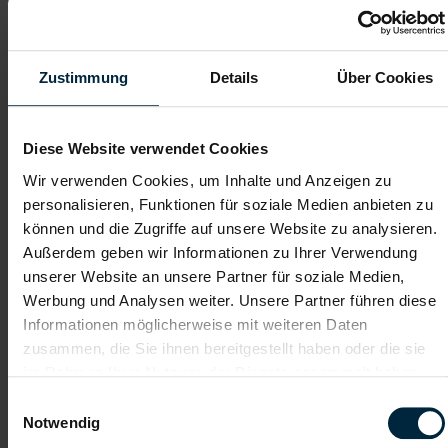
Mechatroniker:in in Mattighofen -
Vollzeit (m/w/d)
Mattighofen, Oberösterreich
Zustimmung
Details
Über Cookies
ab EUR 3.551,59
Vollzeit
Diese Website verwendet Cookies
2-Schicht
Wir verwenden Cookies, um Inhalte und Anzeigen zu
personalisieren, Funktionen für soziale Medien anbieten zu
Industrie / handwerkliches Gewerbe
können und die Zugriffe auf unsere Website zu analysieren.
ab sofort
Außerdem geben wir Informationen zu Ihrer Verwendung
unserer Website an unsere Partner für soziale Medien,
Werbung und Analysen weiter. Unsere Partner führen diese
Das sind deine Aufgaben:
Informationen möglicherweise mit weiteren Daten
Analysieren und Beheben von Störungen an unseren
zusammen, die Sie ihnen bereitgestellt haben oder die sie
vollautomatisierten Fertigungsanlagen
im Rahmen Ihrer Nutzung der Dienste gesammelt haben.
Durchführen von vorbeugenden Wartungen
Optimierung und Verbesserung der technischen
Einwilligungsauswahl
Anlagenverfügbarkeit
Notwendig