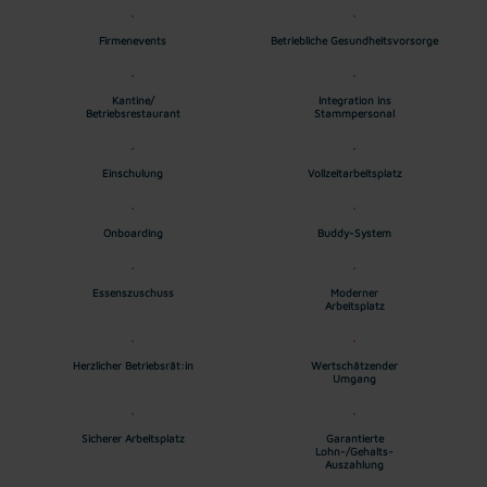
Firmenevents
Betriebliche Gesundheitsvorsorge
Kantine/
Integration ins
Betriebsrestaurant
Stammpersonal
Einschulung
Vollzeitarbeitsplatz
Onboarding
Buddy-System
Essenszuschuss
Moderner
Arbeitsplatz
Herzlicher Betriebsrät:in
Wertschätzender
Umgang
Sicherer Arbeitsplatz
Garantierte
Lohn-/Gehalts-
Auszahlung