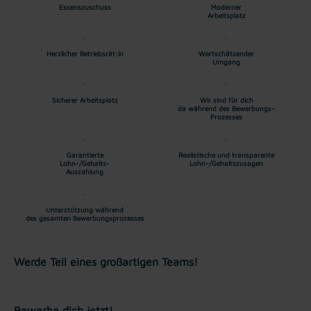
Essenszuschuss
Moderner
Arbeitsplatz
Herzlicher Betriebsrät:in
Wertschätzender
Umgang
Sicherer Arbeitsplatz
Wir sind für dich
da während des Bewerbungs-
Prozesses
Garantierte
Realistische und transparente
Lohn-/Gehalts-
Lohn-/Gehaltszusagen
Auszahlung
Unterstützung während
des gesamten Bewerbungsprozesses
Werde Teil eines großartigen Teams!
Bewerbe dich jetzt!