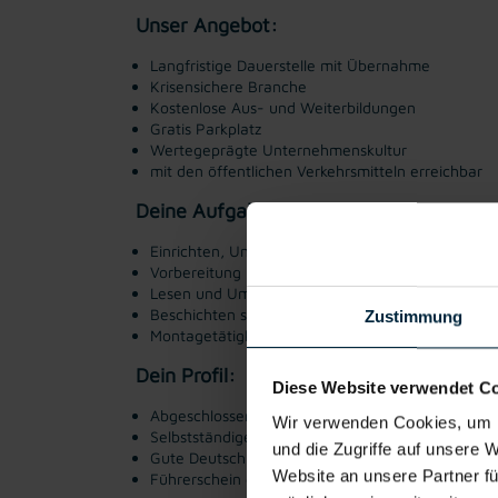
Unser Angebot:
Langfristige Dauerstelle mit Übernahme
Krisensichere Branche
Kostenlose Aus- und Weiterbildungen
Gratis Parkplatz
Wertegeprägte Unternehmenskultur
mit den öffentlichen Verkehrsmitteln erreichbar
Deine Aufgaben:
Einrichten, Umrüsten und fachgerechtes Bediene
Vorbereitung und Organisation der Arbeitsabläuf
Lesen und Umsetzen von Fertigungs- und Konstr
Beschichten sowie Veredeln von Holzteilen
Zustimmung
Montagetätigkeiten mit täglicher Heimkehr
Dein Profil:
Diese Website verwendet C
Abgeschlossene Ausbildung als Tischler:in oder Z
Wir verwenden Cookies, um I
Selbstständige und strukturierte Arbeitsweise
und die Zugriffe auf unsere 
Gute Deutschkenntnisse
Website an unsere Partner fü
Führerschein der Klasse B