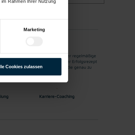
ie im Rahmen Ihrer Nutzung
hrung möglich.
Marketing
ren Mitarbeiter*innen wichtig ist. Der regelmäßige
er ist seit mehr als 25 Jahren unser Erfolgsrezept
lle Cookies zulassen
ue berufliche Perspektiven finden, die genau zu
hlung
Karriere-Coaching