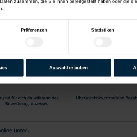
 Daten zusammen, die Sie ihnen bereitgestellt haben oder die s
n.
to pro Stunde. Überzahlung auf Grund von Qualifikation und Berufserfa
Präferenzen
Statistiken
ige Spezialist*innen in der Metallbranche wissen wir genau, was unse
treuung stehen bei uns im Vordergrund. Dieses wertschätzende Miteinand
ies
Auswahl erlauben
A
s unsere Kandidat*innen nicht nur irgendwelche neuen Jobs, sondern ne
r sind für dich da während des
Überkollektivvertragliche Beza
Bewerbungsprozesses
nline unter: