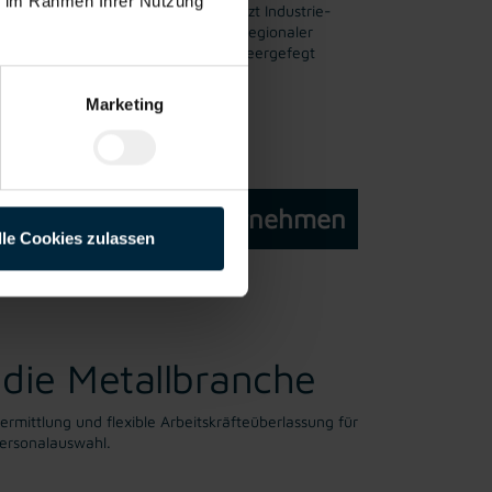
ie im Rahmen Ihrer Nutzung
erlassung: Berger Personal unterstützt Industrie-
kräften aus der Metallbranche. Als regionaler
auch dann Personal, wenn der Markt leergefegt
Marketing
Für Unternehmen
lle Cookies zulassen
 die Metallbranche
rmittlung und flexible Arbeitskräfteüberlassung für
Personalauswahl.