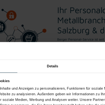
Ihr Personald
Metallbranch
Salzburg & d
Berger Personal-Service ist seit 
Fach- und Hilfskräfte in der Met
In Kombination mit unserem tec
höchste Qualitätsstandards bei
Details
ookies
ung, Personalvermittlung & P
nhalte und Anzeigen zu personalisieren, Funktionen für soziale
Website zu analysieren. Außerdem geben wir Informationen zu I
r soziale Medien, Werbung und Analysen weiter. Unsere Partner