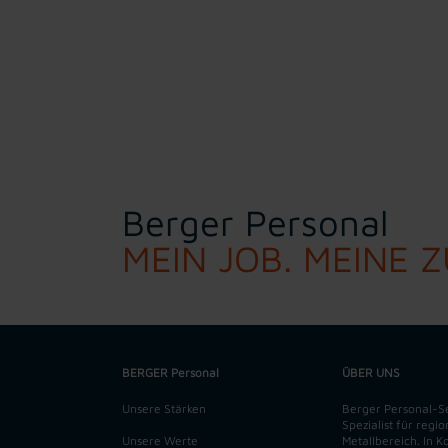
Berger Personal
MEIN JOB. MEINE 
BERGER Personal
ÜBER UNS
Unsere Stärken
Berger Personal-Ser
Spezialist für regi
Unsere Werte
Metallbereich. In 