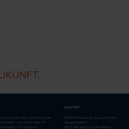
ZUKUNFT.
KONTAKT
vice ist seit über 27 Jahren der
BERGER Personal-Service GmbH
onale Fach- und Hilfskräfte im
Hauptstraße 2
Kombination mit unserem
4552 Wartberg an der Krems