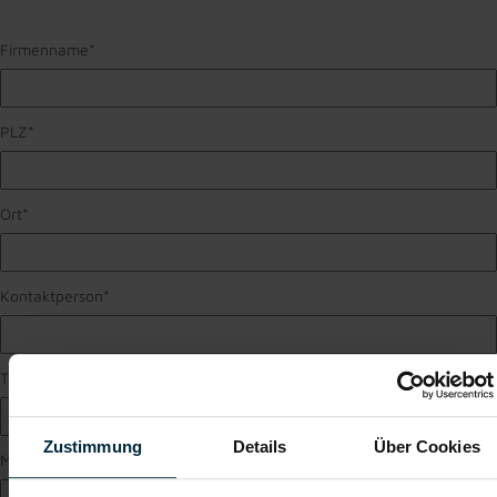
Firmenname
*
PLZ
*
Ort
*
Kontaktperson
*
Telefonnummer
*
Zustimmung
Details
Über Cookies
Mail