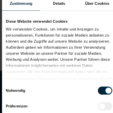
Zustimmung
Details
Über Cookies
Diese Website verwendet Cookies
Wir verwenden Cookies, um Inhalte und Anzeigen zu
Berger Personal
personalisieren, Funktionen für soziale Medien anbieten zu
können und die Zugriffe auf unsere Website zu analysieren.
MEIN JOB. MEINE
Außerdem geben wir Informationen zu Ihrer Verwendung
ZUKUNFT.
unserer Website an unsere Partner für soziale Medien,
Werbung und Analysen weiter. Unsere Partner führen diese
Informationen möglicherweise mit weiteren Daten
zusammen, die Sie ihnen bereitgestellt haben oder die sie
im Rahmen Ihrer Nutzung der Dienste gesammelt haben.
BERGER Personal
Einwilligungsauswahl
Notwendig
Unsere Stärken
Unsere Werte
Präferenzen
Job suchen