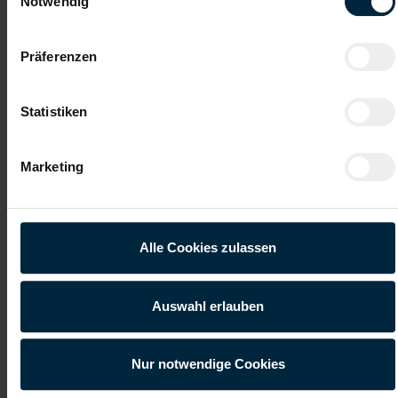
Notwendig
Präferenzen
Statistiken
Marketing
Regionaler Ansprechpartner
Wir stellen eine rasche und
persönliche Betreuung für Sie sicher
Alle Cookies zulassen
Auswahl erlauben
Nur notwendige Cookies