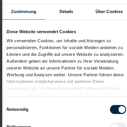
Zustimmung
Details
Über Cookies
Firmenevents
Integration ins
Stammpersonal
Diese Website verwendet Cookies
Überkollektivvertragliche
Einschulung
Bezahlung
Wir verwenden Cookies, um Inhalte und Anzeigen zu
personalisieren, Funktionen für soziale Medien anbieten zu
können und die Zugriffe auf unsere Website zu analysieren.
Vollzeitarbeitsplatz
Teamevents
Außerdem geben wir Informationen zu Ihrer Verwendung
unserer Website an unsere Partner für soziale Medien,
Werbung und Analysen weiter. Unsere Partner führen diese
Du-Kultur
Garantierte
Lohn-/Gehalts-
Informationen möglicherweise mit weiteren Daten
Auszahlung
zusammen, die Sie ihnen bereitgestellt haben oder die sie
im Rahmen Ihrer Nutzung der Dienste gesammelt haben.
Einwilligungsauswahl
Notwendig
Gehalt
Kollektivvertragliches Mindestgehalt EUR 2.940,00 brutto
monatlich. Überzahlung auf Grund von Qualifikation und
Präferenzen