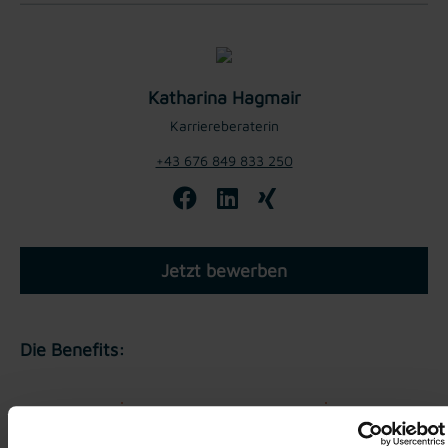
Katharina Hagmair
Karriereberaterin
+43 676 849 833 250
Jetzt bewerben
Die Benefits:
Gratis Parkplatz
Weiterbildung