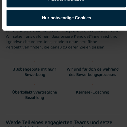
Als heimatverbundene Job-Expert*innen und langjährige
Spezialist*innen in der Metallbranche wissen wir genau, was
unseren Mitarbeiter*innen wichtig ist. Der regelmäßige und
Nur notwendige Cookies
persönliche Kontakt sowie eine individuelle Betreuung stehen
bei uns im Vordergrund. Dieses wertschätzende Miteinander ist
seit mehr als 25 Jahren unser Erfolgsrezept und oberstes Credo.
Wir setzen uns dafür ein, dass unsere Kandidat*innen nicht nur
irgendwelche neuen Jobs, sondern neue berufliche
Perspektiven finden, die genau zu deren Zielen passen.
3 Jobangebote mit nur 1
Wir sind für dich da während
Bewerbung
des Bewerbungsprozesses
Überkollektivvertragliche
Karriere-Coaching
Bezahlung
Werde Teil eines engagierten Teams und setze