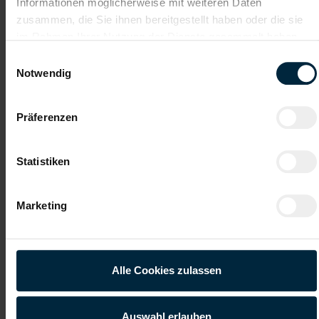
Informationen möglicherweise mit weiteren Daten
Kinderbetreuung
Kantine/
zusammen, die Sie ihnen bereitgestellt haben oder die sie
Betriebsrestaurant
im Rahmen Ihrer Nutzung der Dienste gesammelt haben.
Einwilligungsauswahl
Integration ins
Getränke
Notwendig
Stammpersonal
Präferenzen
Betriebliches
Wertegeprägte
Gesundheitsmanagement
Unternehmenskultur
Statistiken
Gehalt
Marketing
Kollektivvertragliches Mindestgehalt EUR 2929,00 brutto
monatlich. Überzahlung auf Grund von Qualifikation und
Berufserfahrung möglich.
Alle Cookies zulassen
Berger Personal
Regional. Persönlich. Verlässlich.
Auswahl erlauben