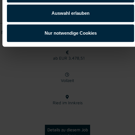
Details zu diesem Job
anzeigen
Auswahl erlauben
NC CNC-Techniker Außendienst Montage europaweit - Nähe
Nur notwendige Cookies
Ried – Vollzeit (m/w/d)
ab EUR 3.478,51
Vollzeit
Ried im Innkreis
Details zu diesem Job