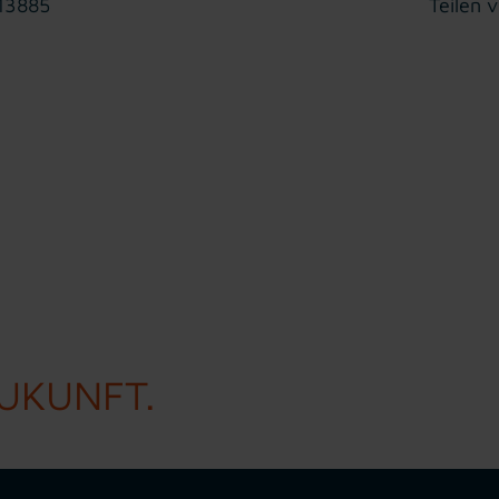
 13885
Teilen v
ZUKUNFT.