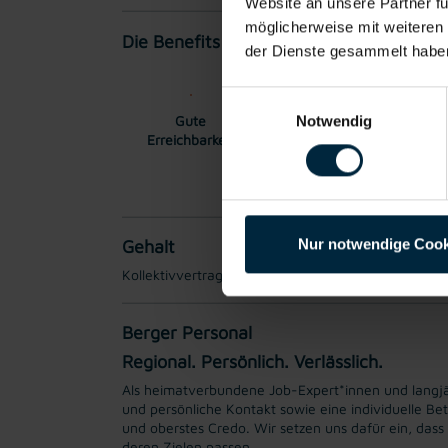
Website an unsere Partner fü
möglicherweise mit weiteren
Die Benefits:
der Dienste gesammelt habe
Einwilligungsauswahl
Gute
Gratis Parkplatz
Inte
Notwendig
Erreichbarkeit
Stam
Nur notwendige Cook
Gehalt
Kollektivvertraglicher Mindestlohn EUR 17,66 brut
Berger Personal
Regional. Persönlich. Verlässlich.
Als heimatverbundene Job-Expert*innen und langjähr
und persönliche Kontakt sowie eine individuelle Be
und oberstes Credo. Wir setzen uns dafür ein, das
deren Zielen passen.