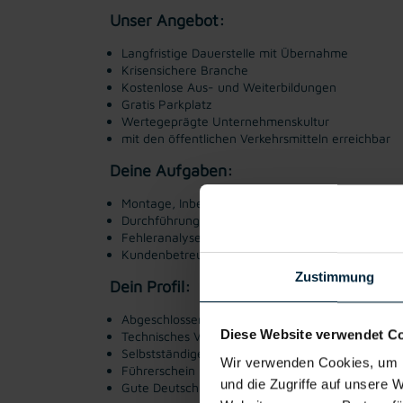
Unser Angebot:
Langfristige Dauerstelle mit Übernahme
Krisensichere Branche
Kostenlose Aus- und Weiterbildungen
Gratis Parkplatz
Wertegeprägte Unternehmenskultur
mit den öffentlichen Verkehrsmitteln erreichbar
Deine Aufgaben:
Montage, Inbetriebnahme und Wartung von Klim
Durchführung von Reparaturen und Störungsbe
Fehleranalyse und eigenständige Problemlösung
Kundenbetreuung vor Ort
Zustimmung
Dein Profil:
Abgeschlossene Ausbildung als Klimatechniker:in, 
Diese Website verwendet C
Technisches Verständnis und handwerkliches Ges
Selbstständige und zuverlässige Arbeitsweise
Wir verwenden Cookies, um I
Führerschein Klasse B
und die Zugriffe auf unsere 
Gute Deutschkenntnisse