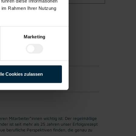
 führen diese Informationen
ie im Rahmen Ihrer Nutzung
rte
Marketing
alts-
ung
lle Cookies zulassen
hrung möglich.
ren Mitarbeiter*innen wichtig ist. Der regelmäßige
er ist seit mehr als 25 Jahren unser Erfolgsrezept
ue berufliche Perspektiven finden, die genau zu