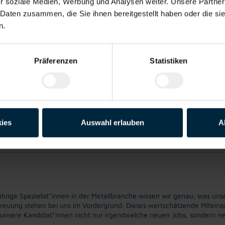
r soziale Medien, Werbung und Analysen weiter. Unsere Partner
 Daten zusammen, die Sie ihnen bereitgestellt haben oder die s
n.
gration ins
Unbefristetes
Vollzeitarbeitsplatz
Garantie
Präferenzen
Statistiken
mpersonal
Dienstverhältnis
Lohn-/Geh
Auszahl
ies
Auswahl erlauben
A
to pro Stunde. Überzahlung auf Grund von Qualifikation und Berufserfa
ige Spezialist*innen in der Metallbranche wissen wir genau, was unse
treuung stehen bei uns im Vordergrund. Dieses wertschätzende Miteinand
s unsere Kandidat*innen nicht nur irgendwelche neuen Jobs, sondern ne