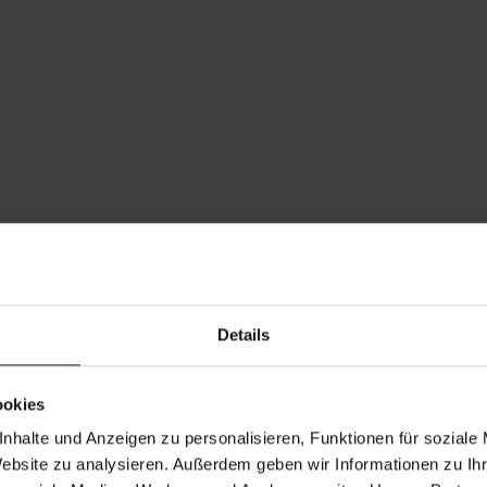
a- und Lüftungsanlagen
hebungen
Details
Kältetechniker:in oder HKLS-Installateur:in
ookies
chick
nhalte und Anzeigen zu personalisieren, Funktionen für soziale
Website zu analysieren. Außerdem geben wir Informationen zu I