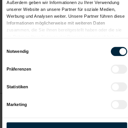
Außerdem geben wir Informationen zu Ihrer Verwendung
ab EUR 19,30
unserer Website an unsere Partner für soziale Medien,
Werbung und Analysen weiter. Unsere Partner führen diese
Informationen möglicherweise mit weiteren Daten
Vollzeit
zusammen, die Sie ihnen bereitgestellt haben oder die sie
im Rahmen Ihrer Nutzung der Dienste gesammelt haben.
Einwilligungsauswahl
Graz
Notwendig
Präferenzen
Details zu diesem Job
anzeigen
Statistiken
Schaler in Graz (m/w/d)
Marketing
ab EUR 19,30