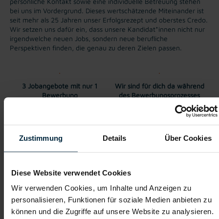
persönliche Kontakt sowie eine individuelle Betreuung stehen
bei uns im Vordergrund. Dieses wertschätzende Miteinander ist
seit mehr als 25 Jahren unser Erfolgsrezept und oberstes Credo.
Wir setzen uns dafür ein, dass unsere Kandidat*innen nicht nur
irgendwelche neuen Jobs, sondern neue berufliche
Perspektiven finden, die genau zu deren Zielen passen.
3 Jobangebote mit nur 1
Wir sind für dich da während
Bewerbung
des Bewerbungsprozesses
Überkollektivvertragliche
Karriere-Coaching
Bezahlung
Zustimmung
Details
Über Cookies
Diese Website verwendet Cookies
Weitere interessante Jobmöglichkeiten
Wir verwenden Cookies, um Inhalte und Anzeigen zu
personalisieren, Funktionen für soziale Medien anbieten zu
Maurer in Graz (m/w/d)
können und die Zugriffe auf unsere Website zu analysieren.