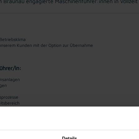
Braunau engagierte Maschinenführer:innen in Vollzeit
Betriebsklima
ei unserem Kunden mit der Option zur Übernahme
ührer/in:
onsanlagen
agen
nsprozesse
itsbereich
 Erfahrung in ähnlicher Position
ität
Details