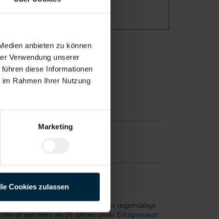
 Medien anbieten zu können
hrer Verwendung unserer
 führen diese Informationen
ie im Rahmen Ihrer Nutzung
ur
Marketing
erfahrung möglich.
lle Cookies zulassen
ren Mitarbeiter*innen wichtig ist. Der regelmäßige
er ist seit mehr als 25 Jahren unser Erfolgsrezept