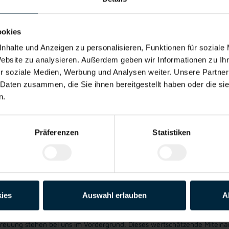
ookies
nhalte und Anzeigen zu personalisieren, Funktionen für soziale
Website zu analysieren. Außerdem geben wir Informationen zu I
r soziale Medien, Werbung und Analysen weiter. Unsere Partner
 Daten zusammen, die Sie ihnen bereitgestellt haben oder die s
terbildung
Vollzeitarbeitsplatz
Buddy-System
Du-Kult
n.
Präferenzen
Statistiken
 brutto monatlich. Überzahlung auf Grund von Qualifikation und Berufs
ies
Auswahl erlauben
A
ige Spezialist*innen in der Metallbranche wissen wir genau, was unse
treuung stehen bei uns im Vordergrund. Dieses wertschätzende Miteinand