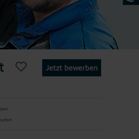
t
Jetzt bewerben
lzeit
 sofort