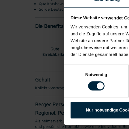
Qualitätsbewusstsein und Einsatzbereitschaft
Solide Deutschkenntnisse
Diese Website verwendet C
Die Benefits:
Wir verwenden Cookies, um I
und die Zugriffe auf unsere 
Website an unsere Partner fü
möglicherweise mit weiteren
Gute
Gratis Parkplatz
Wei
Erreichbarkeit
der Dienste gesammelt habe
Einwilligungsauswahl
Notwendig
Gehalt
Kollektivvertragliches Mindestgehalt EUR 3478,510
Berger Personal
Nur notwendige Cook
Regional. Persönlich. Verlässlich.
Als heimatverbundene Job-Expert*innen und langjähr
und persönliche Kontakt sowie eine individuelle Be