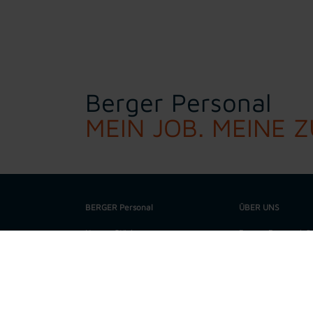
Berger Personal
MEIN JOB. MEINE 
BERGER Personal
ÜBER UNS
Unsere Stärken
Berger Personal-Ser
Spezialist für regi
Unsere Werte
Metallbereich. In 
technischen Büro f
Job suchen
höchste Qualitätss
Darüber hinaus ve
Bewerbung
aus allen gewerbli
verschiedensten Qu