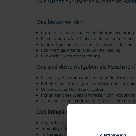
Wir suchen für unseren Kunden im Raum 
Das bieten wir dir:
Ehrliche und wertschätzende Mitarbeiterführung
Einen sicheren Arbeitsplatz und ein angenehmes 
Langfristiges und sichereres Dienstverhältnis b
Hochwertige Arbeits- und Schutzkleidung
Pünktliche Gehaltsabrechnung
Das sind deine Aufgaben als Maschinenf
Einstellen, Bedienen und Umrüsten der Produkti
Beheben von Störungen und Warten Deiner Anl
Umsetzen der Qualitätsvorgaben
Kontinuierliches Weiterentwickeln der Produktio
Sicherstellen von Ordnung und Sicherheit im Arbe
Das bringst du mit:
Abgeschlossene technische Berufsausbildung oder
Teamplayer Mentalität mit echter Handschlagqual
Tüftlergeist mit Out-of-the-box Denken
Zustimmung