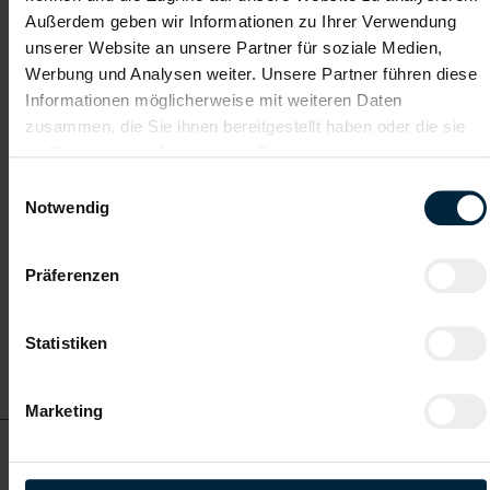
Kranführer in Tirol (m/w/d)
Außerdem geben wir Informationen zu Ihrer Verwendung
unserer Website an unsere Partner für soziale Medien,
Werbung und Analysen weiter. Unsere Partner führen diese
ab EUR 19,30
Informationen möglicherweise mit weiteren Daten
zusammen, die Sie ihnen bereitgestellt haben oder die sie
im Rahmen Ihrer Nutzung der Dienste gesammelt haben.
Vollzeit
Einwilligungsauswahl
Notwendig
Innsbruck
Präferenzen
Statistiken
Details zu diesem Job
anzeigen
Marketing
Schaler in Tirol (m/w/d)