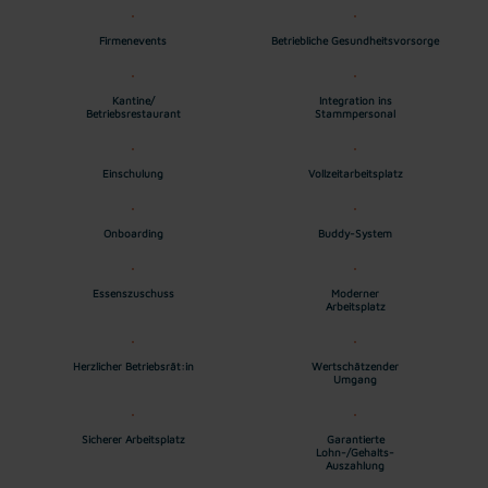
Firmenevents
Betriebliche Gesundheitsvorsorge
Kantine/
Integration ins
Betriebsrestaurant
Stammpersonal
Einschulung
Vollzeitarbeitsplatz
Onboarding
Buddy-System
Essenszuschuss
Moderner
Arbeitsplatz
Herzlicher Betriebsrät:in
Wertschätzender
Umgang
Sicherer Arbeitsplatz
Garantierte
Lohn-/Gehalts-
Auszahlung