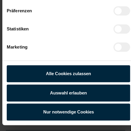
Präferenzen
Gute Erreichbarkeit
Gratis Parkplatz
Statistiken
Weiterbildung
Integration ins
Stammpersonal
Marketing
Vollzeitarbeitsplatz
Onboarding
Bewirb dich jetzt!
Alle Cookies zulassen
Jetzt bewerben
Auswahl erlauben
Nur notwendige Cookies
Details zu diesem Job anzeigen