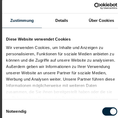
Mechatroniker:in in Mattighofen -
Vollzeit (m/w/d)
Mattighofen, Oberösterreich
Zustimmung
Details
Über Cookies
ab EUR 3.551,59
Vollzeit
Diese Website verwendet Cookies
2-Schicht
Wir verwenden Cookies, um Inhalte und Anzeigen zu
personalisieren, Funktionen für soziale Medien anbieten zu
Industrie / handwerkliches Gewerbe
können und die Zugriffe auf unsere Website zu analysieren.
ab sofort
Außerdem geben wir Informationen zu Ihrer Verwendung
unserer Website an unsere Partner für soziale Medien,
Werbung und Analysen weiter. Unsere Partner führen diese
Das sind deine Aufgaben:
Informationen möglicherweise mit weiteren Daten
Analysieren und Beheben von Störungen an unseren
zusammen, die Sie ihnen bereitgestellt haben oder die sie
vollautomatisierten Fertigungsanlagen
im Rahmen Ihrer Nutzung der Dienste gesammelt haben.
Durchführen von vorbeugenden Wartungen
Optimierung und Verbesserung der technischen
Einwilligungsauswahl
Anlagenverfügbarkeit
Notwendig