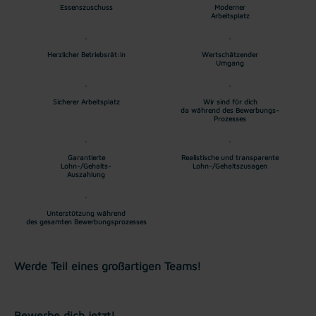
Essenszuschuss
Moderner
Arbeitsplatz
Herzlicher Betriebsrät:in
Wertschätzender
Umgang
Sicherer Arbeitsplatz
Wir sind für dich
da während des Bewerbungs-
Prozesses
Garantierte
Realistische und transparente
Lohn-/Gehalts-
Lohn-/Gehaltszusagen
Auszahlung
Unterstützung während
des gesamten Bewerbungsprozesses
Werde Teil eines großartigen Teams!
Bewerbe dich jetzt!