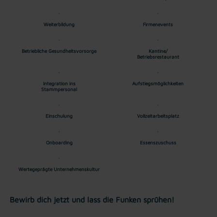
Weiterbildung
Firmenevents
Betriebliche Gesundheitsvorsorge
Kantine/
Betriebsrestaurant
Integration ins
Aufstiegsmöglichkeiten
Stammpersonal
Einschulung
Vollzeitarbeitsplatz
Onboarding
Essenszuschuss
Wertegeprägte Unternehmenskultur
Bewirb dich jetzt und lass die Funken sprühen!