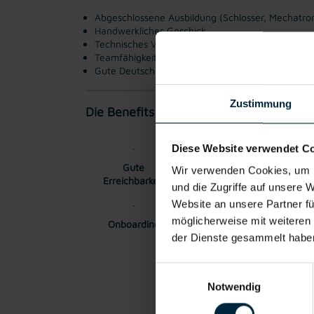
Abgeschlossene Ausbildung (Schlosser, Mechatroni
Handwerkliches Geschick
Technisches Verständnis
Teamfähigkeit
Gute Deutschkenntnisse in Wort und Schrift
Zustimmung
Die Benefits:
Diese Website verwendet C
Gute
Gratis Parkplatz
Präm
Wir verwenden Cookies, um I
Erreichbarkeit
und die Zugriffe auf unsere 
Website an unsere Partner fü
möglicherweise mit weiteren
Onboarding
Buddy-System
Esse
der Dienste gesammelt habe
Einwilligungsauswahl
Notwendig