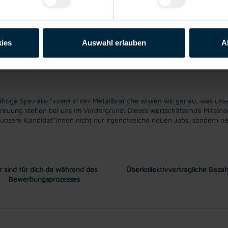
rutto monatlich, zzgl. monatl. leistungsorientierter Prämie. Überzahlu
ies
Auswahl erlauben
A
ige Spezialist*innen in der Metallbranche wissen wir genau, was unse
treuung stehen bei uns im Vordergrund. Dieses wertschätzende Miteinand
s unsere Kandidat*innen nicht nur irgendwelche neuen Jobs, sondern ne
r sind für dich da während des
Überkollektivvertragliche Beza
Bewerbungsprozesses