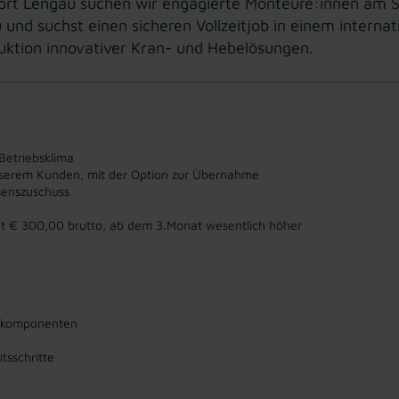
ort Lengau suchen wir engagierte Monteure:innen am S
u und suchst einen sicheren Vollzeitjob in einem inte
duktion innovativer Kran- und Hebelösungen.
Betriebsklima
 unserem Kunden, mit der Option zur Übernahme
senszuschuss
at € 300,00 brutto, ab dem 3.Monat wesentlich höher
nkomponenten
tsschritte