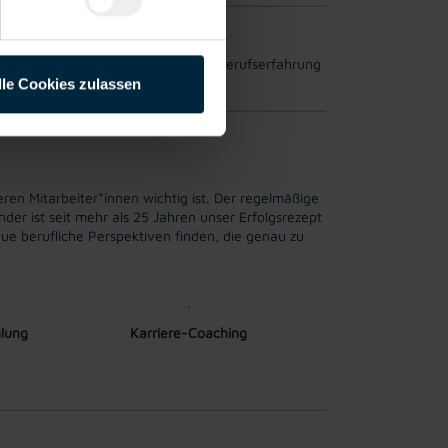
ng auf Grund von Qualifikation und Berufserfahrung
lle Cookies zulassen
ren Mitarbeiter*innen wichtig ist. Der regelmäßige
er ist seit mehr als 25 Jahren unser Erfolgsrezept
ue berufliche Perspektiven finden, die genau zu
hlung
Karriere-Coaching