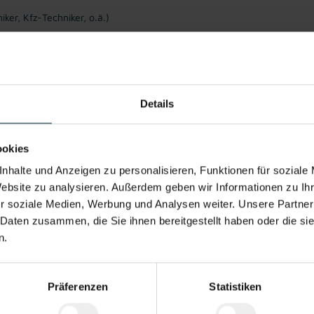
ker, Kfz-Techniker, o.ä.)
Details
ookies
ienmodell
Kantine/
Fitnessangebote
Integratio
nhalte und Anzeigen zu personalisieren, Funktionen für soziale
Betriebsrestaurant
Stammper
Website zu analysieren. Außerdem geben wir Informationen zu I
r soziale Medien, Werbung und Analysen weiter. Unsere Partner
 Daten zusammen, die Sie ihnen bereitgestellt haben oder die s
nszuschuss
Moderner
Wir sind für dich
Garantie
Arbeitsplatz
da während des
Lohn-/Geh
n.
Bewerbungs-
Auszahl
Prozesses
Präferenzen
Statistiken