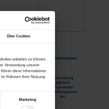
Über Cookies
n ins
Einschulung
Vollzeitarbeitsplatz
 Medien anbieten zu können
sonal
hrer Verwendung unserer
 führen diese Informationen
ie im Rahmen Ihrer Nutzung
rte
Realistische und
Unterstützung
alts-
transparente
während
ung
Lohn-/Gehaltszusa
des gesamten
gen
Bewerbungsprozes
ses
Marketing