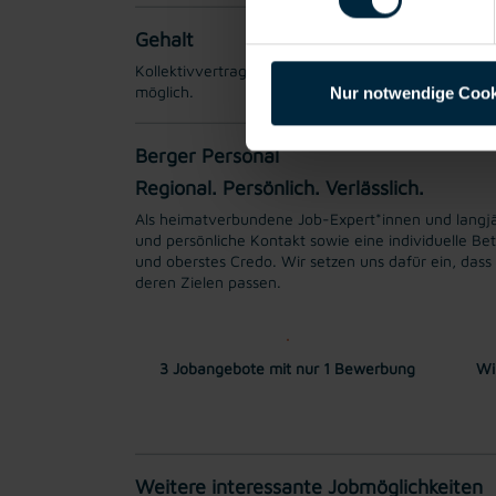
Gehalt
Kollektivvertragliches Mindestgehalt EUR 3095,29 b
möglich.
Nur notwendige Cook
Berger Personal
Regional. Persönlich. Verlässlich.
Als heimatverbundene Job-Expert*innen und langjähr
und persönliche Kontakt sowie eine individuelle Be
und oberstes Credo. Wir setzen uns dafür ein, das
deren Zielen passen.
3 Jobangebote mit nur 1 Bewerbung
Wi
Weitere interessante Jobmöglichkeiten