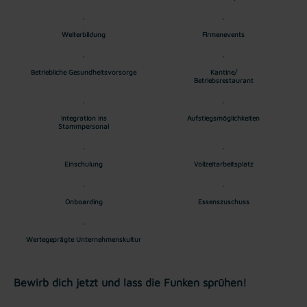
Weiterbildung
Firmenevents
Betriebliche Gesundheitsvorsorge
Kantine/
Betriebsrestaurant
Integration ins
Aufstiegsmöglichkeiten
Stammpersonal
Einschulung
Vollzeitarbeitsplatz
Onboarding
Essenszuschuss
Wertegeprägte Unternehmenskultur
Bewirb dich jetzt und lass die Funken sprühen!