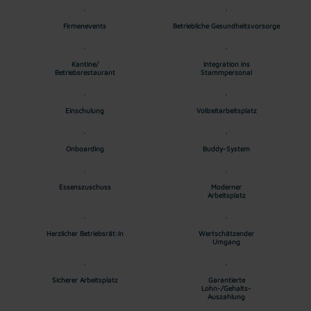
Firmenevents
Betriebliche Gesundheitsvorsorge
Kantine/
Integration ins
Betriebsrestaurant
Stammpersonal
Einschulung
Vollzeitarbeitsplatz
Onboarding
Buddy-System
Essenszuschuss
Moderner
Arbeitsplatz
Herzlicher Betriebsrät:in
Wertschätzender
Umgang
Sicherer Arbeitsplatz
Garantierte
Lohn-/Gehalts-
Auszahlung