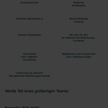
Essenszuschuss
Moderner
Arbeitsplatz
Herzlicher Betriebsrät:in
Wertschätzender
Umgang
Sicherer Arbeitsplatz
Wir sind für dich
da während des Bewerbungs-
Prozesses
Garantierte
Realistische und transparente
Lohn-/Gehalts-
Lohn-/Gehaltszusagen
Auszahlung
Unterstützung während
des gesamten Bewerbungsprozesses
Werde Teil eines großartigen Teams!
Bewerbe dich jetzt!