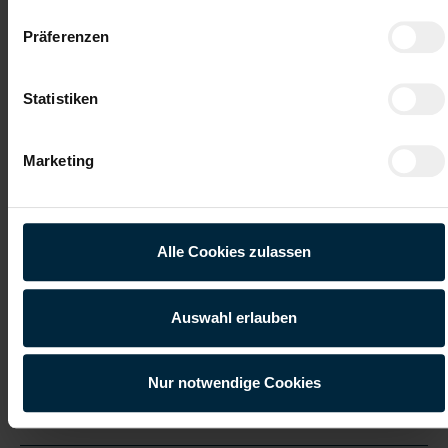
Präferenzen
Gute Erreichbarkeit
Gratis Parkplatz
Statistiken
Weiterbildung
Integration ins
Stammpersonal
Marketing
Vollzeitarbeitsplatz
Onboarding
Bewirb dich jetzt!
Alle Cookies zulassen
Jetzt bewerben
Auswahl erlauben
Nur notwendige Cookies
Details zu diesem Job anzeigen