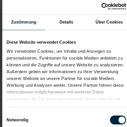
Mechatroniker:in in Mattighofen -
Vollzeit (m/w/d)
Mattighofen, Oberösterreich
Zustimmung
Details
Über Cookies
ab EUR 3.551,59
Vollzeit
Diese Website verwendet Cookies
2-Schicht
Wir verwenden Cookies, um Inhalte und Anzeigen zu
personalisieren, Funktionen für soziale Medien anbieten zu
Industrie / handwerkliches Gewerbe
können und die Zugriffe auf unsere Website zu analysieren.
ab sofort
Außerdem geben wir Informationen zu Ihrer Verwendung
unserer Website an unsere Partner für soziale Medien,
Werbung und Analysen weiter. Unsere Partner führen diese
Das sind deine Aufgaben:
Informationen möglicherweise mit weiteren Daten
Analysieren und Beheben von Störungen an unseren
zusammen, die Sie ihnen bereitgestellt haben oder die sie
vollautomatisierten Fertigungsanlagen
im Rahmen Ihrer Nutzung der Dienste gesammelt haben.
Durchführen von vorbeugenden Wartungen
Optimierung und Verbesserung der technischen
Einwilligungsauswahl
Anlagenverfügbarkeit
Notwendig