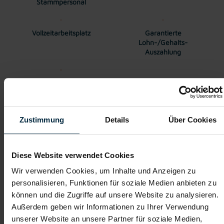
Stammpersonal
Vollzeitarbeitsplatz
Garantierte
Lohn-/Gehalts-
Auszahlung
Wertegeprägte
Unternehmenskultur
Zustimmung
Details
Über Cookies
Gehalt
Kollektivvertragliches Mindestgehalt EUR 2957,57 brutto
Diese Website verwendet Cookies
monatlich. Überzahlung auf Grund von Qualifikation und
Berufserfahrung möglich.
Wir verwenden Cookies, um Inhalte und Anzeigen zu
personalisieren, Funktionen für soziale Medien anbieten zu
können und die Zugriffe auf unsere Website zu analysieren.
Berger Personal
Außerdem geben wir Informationen zu Ihrer Verwendung
Regional. Persönlich. Verlässlich.
unserer Website an unsere Partner für soziale Medien,