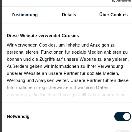
ab EUR 2.806,53
Zustimmung
Details
Über Cookies
Diese Website verwendet Cookies
Vollzeit
Wir verwenden Cookies, um Inhalte und Anzeigen zu
personalisieren, Funktionen für soziale Medien anbieten zu
Salzburg
können und die Zugriffe auf unsere Website zu analysieren.
Außerdem geben wir Informationen zu Ihrer Verwendung
unserer Website an unsere Partner für soziale Medien,
Werbung und Analysen weiter. Unsere Partner führen diese
Details zu diesem Job
Informationen möglicherweise mit weiteren Daten
anzeigen
zusammen, die Sie ihnen bereitgestellt haben oder die sie
im Rahmen Ihrer Nutzung der Dienste gesammelt haben.
Lagerlogistiker in Salzburg - Vollzeit (m/w/d)
Einwilligungsauswahl
Notwendig
ab EUR 2.806,53