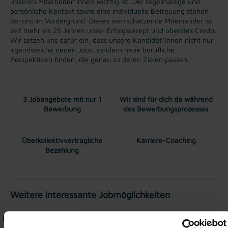
unseren Mitarbeiter*innen wichtig ist. Der regelmäßige und
persönliche Kontakt sowie eine individuelle Betreuung stehen
bei uns im Vordergrund. Dieses wertschätzende Miteinander ist
seit mehr als 25 Jahren unser Erfolgsrezept und oberstes Credo.
Wir setzen uns dafür ein, dass unsere Kandidat*innen nicht nur
irgendwelche neuen Jobs, sondern neue berufliche
Perspektiven finden, die genau zu deren Zielen passen.
3 Jobangebote mit nur 1
Wir sind für dich da während
Bewerbung
des Bewerbungsprozesses
Überkollektivvertragliche
Karriere-Coaching
Bezahlung
Weitere interessante Jobmöglichkeiten
Kommissionierer Intralogistik in Elsbethen - Vollzeit (m/w/d)